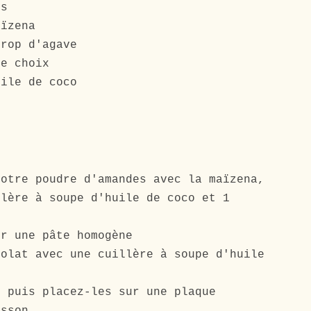
es
aïzena
irop d'agave
re choix
uile de coco
votre poudre d'amandes avec la maïzena,
llère à soupe d'huile de coco et 1
ir une pâte
homogène
colat avec une cuillère à soupe d'huile
s puis placez-les sur une plaque
isson