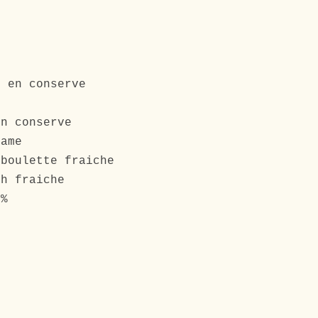
it
s en conserve
en conserve
same
iboulette fraiche
th fraiche
0%
e