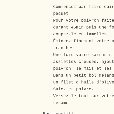
Commencez par faire cui
paquet
Pour votre poivron fait
durant 45min puis une f
coupez-le en lamelles
Émincez finement votre 
tranches
Une fois votre sarrasin
assiettes creuses, ajou
poivron, le
maïs et les
Dans un petit bol mélan
un filet d'huile d'oliv
Salez et poivrez
Versez le tout sur votr
sésame
Bon appétit!