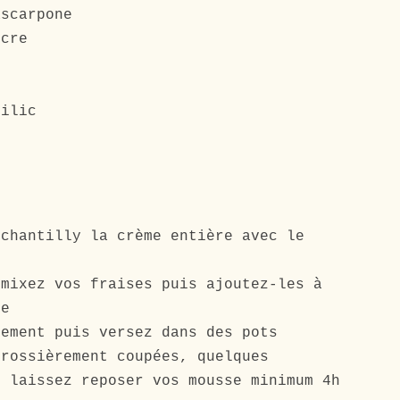
ascarpone
ucre
silic
 chantilly la crème entière avec le
 mixez vos fraises puis ajoutez-les à
te
tement puis versez dans des pots
grossièrement coupées, quelques
s laissez reposer vos mousse minimum 4h