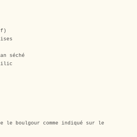
uf)
rises
é
gan séché
silic
re le boulgour comme indiqué sur le