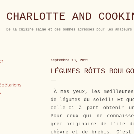
Accéder au contenu principal
CHARLOTTE AND COOKI
De la cuisine saine et des bonnes adresses pour les amateurs 
er
septembre 13, 2023
LÉGUMES RÔTIS BOULG
s
égétariens
À mes yeux, les meilleures
s
de légumes du soleil! Et qu
celle-ci à part obtenir un
Pour ceux qui ne connaiss
grec originaire de l'ile d
chèvre et de brebis. C'est