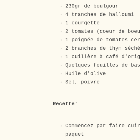
230gr de boulgour
4 tranches de halloumi
1 courgette
2 tomates (coeur de boe
1 poignée de tomates ce
2 branches de thym séch
1 cuillère à café d'ori
Quelques feuilles de ba
Huile d'olive
Sel, poivre
Recette:
Commencez par faire cui
paquet