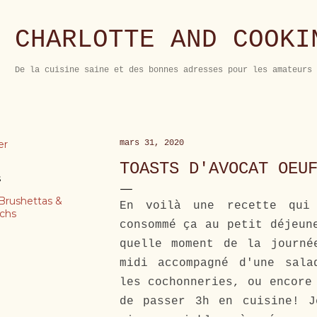
Accéder au contenu principal
CHARLOTTE AND COOKI
De la cuisine saine et des bonnes adresses pour les amateurs 
er
mars 31, 2020
TOASTS D'AVOCAT OEU
s
Brushettas &
En voilà une recette qui 
chs
consommé ça au petit déjeun
quelle moment de la journé
midi accompagné d'une sala
les cochonneries, ou encore
de passer 3h en cuisine! J