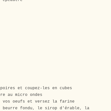
t épeautre
 poires et coupez-les en cubes
rre au micro ondes
z vos oeufs et versez la farine
e beurre fondu, le sirop d'érable, la