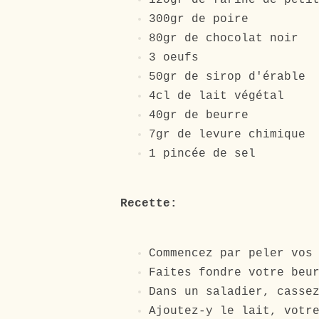
120gr de farine de peti
300gr de poire
80gr de chocolat noir
3 oeufs
50gr de sirop d'érable
4cl de lait végétal
40gr de beurre
7gr de levure chimique
1 pincée de sel
Recette:
Commencez par peler vos
Faites fondre votre beu
Dans un saladier, casse
Ajoutez-y le lait, votr