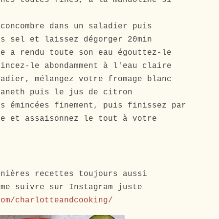
ches toutes fines, à la mandoline si
 concombre dans un saladier puis
os sel et laissez dégorger 20min
re a rendu toute son eau égouttez-le
rincez-le abondamment à l'eau claire
ladier, mélangez votre fromage blanc
'aneth puis le jus de citron
es émincées finement, puis finissez par
re et assaisonnez le tout à votre
rnières recettes toujours aussi
 me suivre sur Instagram juste
com/charlotteandcooking/