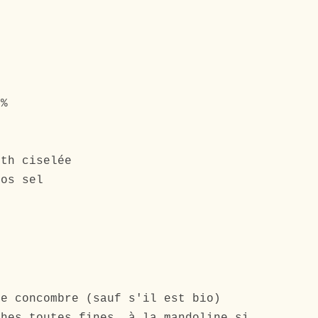
0%
e
eth ciselée
ros sel
re concombre (sauf s'il est bio)