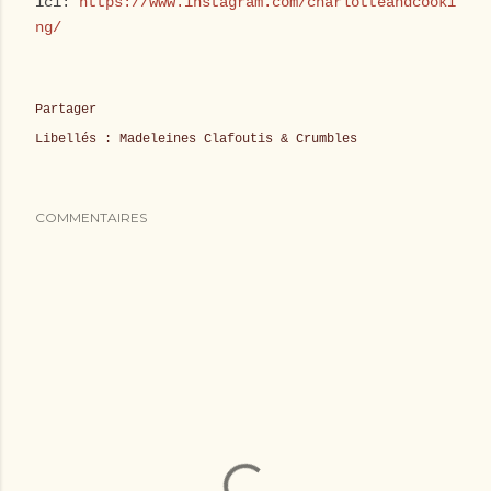
ici:
https://www.instagram.com/charlotteandcooki
ng/
Partager
Libellés :
Madeleines Clafoutis & Crumbles
COMMENTAIRES